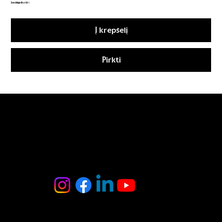
Sandėlyje liko tik 1
Į krepšelį
Pirkti