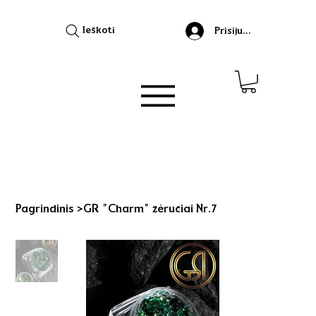
Ieškoti
Prisijungti
Pagrindinis
>
GR "Charm" žėručiai Nr.7