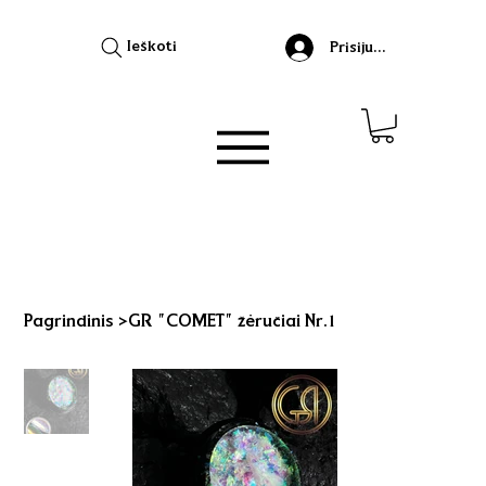
Ieškoti
Prisijungti
Pagrindinis
>
GR "COMET" žėručiai Nr.1