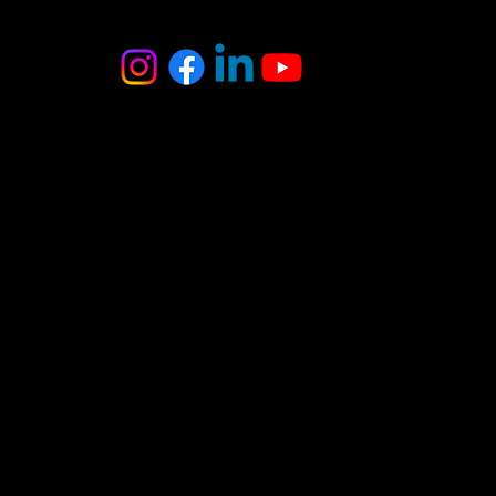
MB Oniksas
Tel. : +370 6 403 8370
El. paštas :
onyxas.team@gmail.com
Adresas:
A.Juozapavičiaus g. 3
Vilnius
(įėjimas iš kiemo
pusės)
DUK
Pirkimo-Pardavimo taisykles