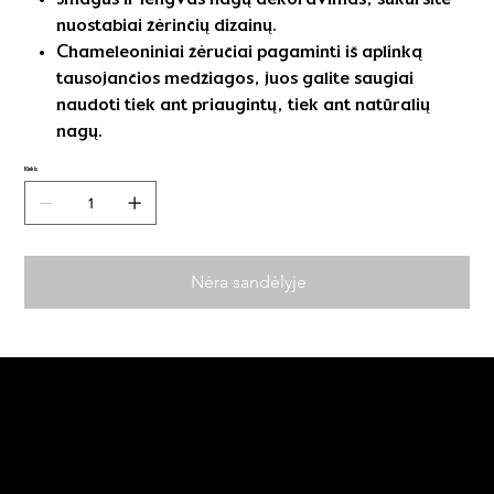
nuostabiai žėrinčių dizainų.
Chameleoniniai žėručiai pagaminti iš aplinką
tausojančios medžiagos, juos galite saugiai
naudoti tiek ant priaugintų, tiek ant natūralių
nagų.
Kiekis
Nėra sandėlyje