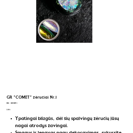
GR "COMET" žėručiai Nr.1
SKU
SKU:
GRZCMT-1
GRZCMT-
Kaina
1
3,00 €
Ypatingai blizgūs, dėl šių spalvingų žėručių jūsų
nagai atrodys žavingai.
Smagus ir lengvas nagų dekoravimas, sukursite