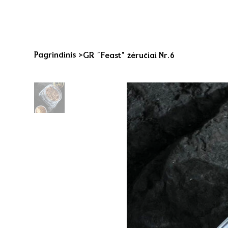
Pagrindinis
>
GR "Feast" žėručiai Nr.6