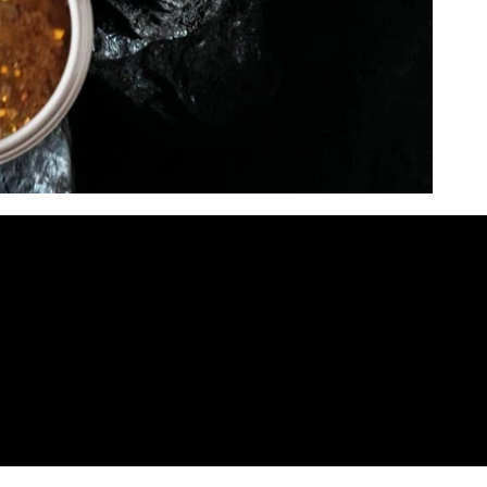
Apie Mus
iksas
Adresa
Kontakta
 +370 6
s:
370
A.Juoza