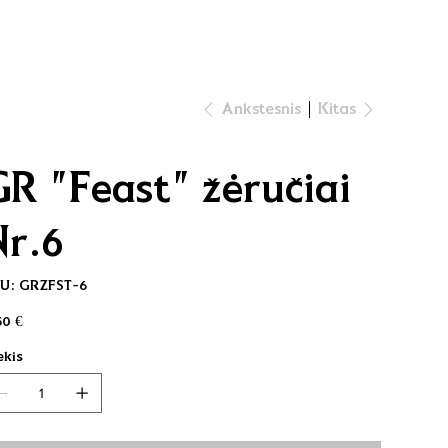
Kitas
Ankstesnis
GR "Feast" žėručiai
Nr.6
SKU
U:
GRZFST-6
GRZFST-
6
na
50 €
ekis