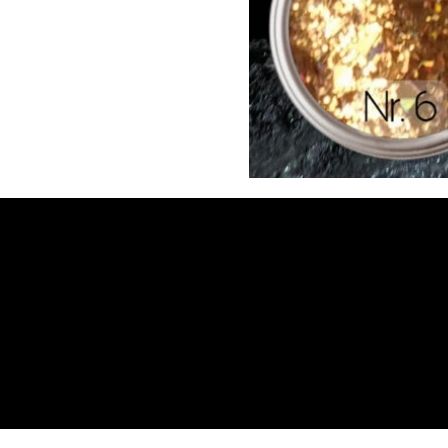
MB On
Tel. :
403 8