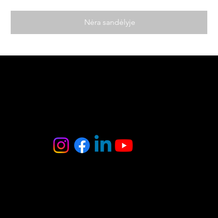
Nėra sandėlyje
MB Oniksas
Tel. : +370 6 403 8370
El. paštas :
onyxas.team@gmail.com