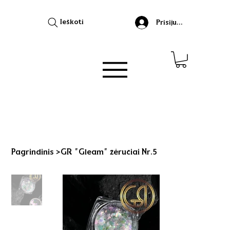
Ieškoti
Prisijungti
Pagrindinis
>
GR "Gleam" žėručiai Nr.5