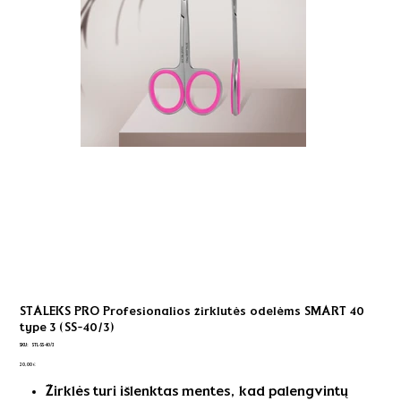
STALEKS PRO Profesionalios žirklutės odelėms SMART 40
type 3 (SS-40/3)
SKU
SKU:
STL-SS-40/3
STL-
Kaina
SS-
20,00 €
40/3
Žirklės turi išlenktas mentes, kad palengvintų