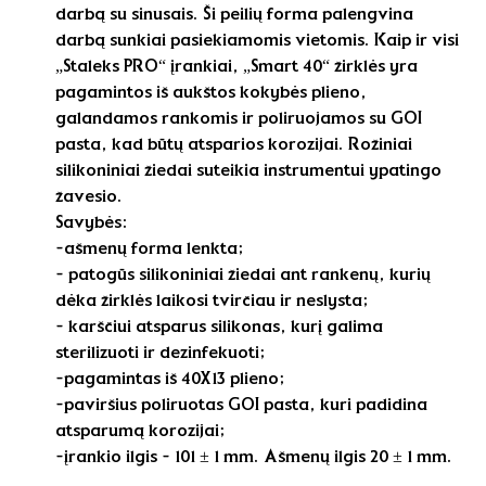
darbą su sinusais. Ši peilių forma palengvina
darbą sunkiai pasiekiamomis vietomis. Kaip ir visi
„Staleks PRO“ įrankiai, „Smart 40“ žirklės yra
pagamintos iš aukštos kokybės plieno,
galandamos rankomis ir poliruojamos su GOI
pasta, kad būtų atsparios korozijai. Rožiniai
silikoniniai žiedai suteikia instrumentui ypatingo
žavesio.
Savybės:
-ašmenų forma lenkta;
- patogūs silikoniniai žiedai ant rankenų, kurių
dėka žirklės laikosi tvirčiau ir neslysta;
- karščiui atsparus silikonas, kurį galima
sterilizuoti ir dezinfekuoti;
-pagamintas iš 40X13 plieno;
-paviršius poliruotas GOI pasta, kuri padidina
atsparumą korozijai;
-įrankio ilgis - 101 ± 1 mm. Ašmenų ilgis 20 ± 1 mm.