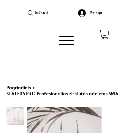
Ieškoti
Prisijungti
Pagrindinis
>
STALEKS PRO Profesionalios žirklutės odelėms SMART 40 type 3 (SS-40/3)