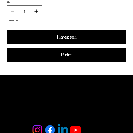
Kiekis
Sandėlyje liko tik 4
Į krepšelį
Pirkti