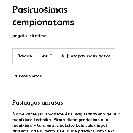
Pasiruošimas
čempionatams
450
eurų
Baigėsi
B
450 €
A. Juozapavičiaus gatvė
a
i
g
Laisvos vietos
ė
s
i
Paslaugos aprašas
Šiame kurse jus išmoksite ABC nagu lakavimo geliu ir
manikiuro technika. Pirma diena pradesime nuo
manikiūro - ta diena ismoksite kaip taisklingai
atstumti odels, dirbti su el dilde pasalinti cuticle ir