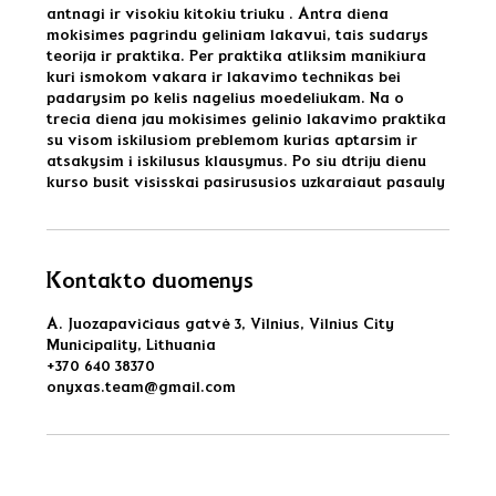
antnagi ir visokiu kitokiu triuku . Antra diena
mokisimes pagrindu geliniam lakavui, tais sudarys
teorija ir praktika. Per praktika atliksim manikiura
kuri ismokom vakara ir lakavimo technikas bei
padarysim po kelis nagelius moedeliukam. Na o
trecia diena jau mokisimes gelinio lakavimo praktika
su visom iskilusiom preblemom kurias aptarsim ir
atsakysim i iskilusus klausymus. Po siu dtriju dienu
kurso busit visisskai pasirususios uzkaraiaut pasauly
Kontakto duomenys
A. Juozapavičiaus gatvė 3, Vilnius, Vilnius City
Municipality, Lithuania
+370 640 38370
onyxas.team@gmail.com