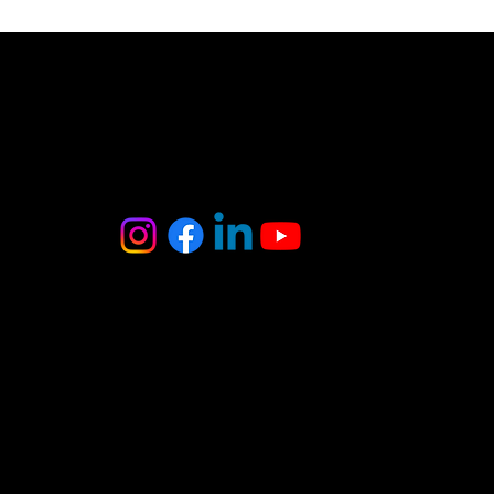
MB Oniksas
Tel. : +370 6 403 8370
El. paštas :
onyxas.team@gmail.com
Adresas: