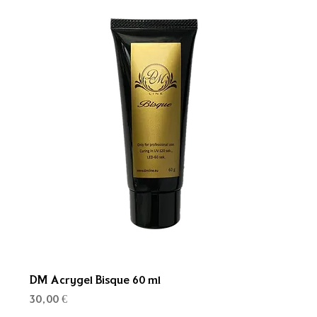
DM Acrygel Bisque 60 ml
Kaina
30,00 €