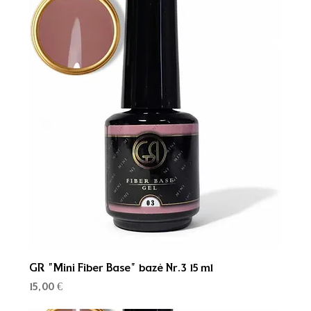
GR "Mini Fiber Base" bazė Nr.3 15 ml
Kaina
15,00 €