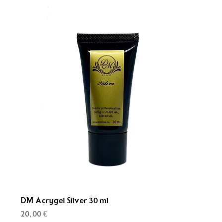
DM Acrygel Silver 30 ml
Kaina
20,00 €