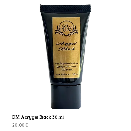
DM Acrygel Black 30 ml
Kaina
20,00 €