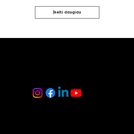
Įkelti daugiau
MB Oniksas
Tel. : +370 6 403 8370
El. paštas :