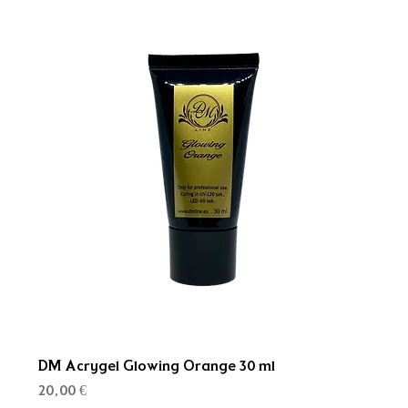
DM Acrygel Glowing Orange 30 ml
Kaina
20,00 €