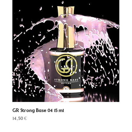
GR Strong Base 04 15 ml
Kaina
14,50 €