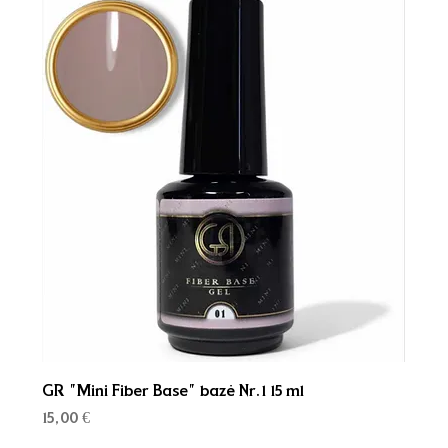
GR "Mini Fiber Base" bazė Nr.1 15 ml
Kaina
15,00 €