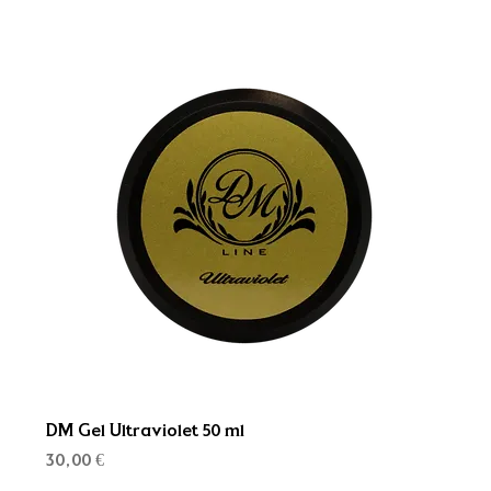
DM Gel Ultraviolet 50 ml
Kaina
30,00 €