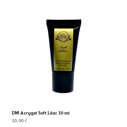
DM Acrygel Soft Lilac 30 ml
Kaina
20,00 €