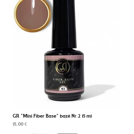
GR "Mini Fiber Base" bazė Nr.2 15 ml
Kaina
15,00 €