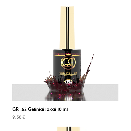
GR 162 Geliniai lakai 10 ml
Kaina
9,50 €