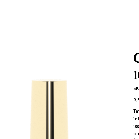
G
SK
Kai
9,
Ti
la
iš
pa