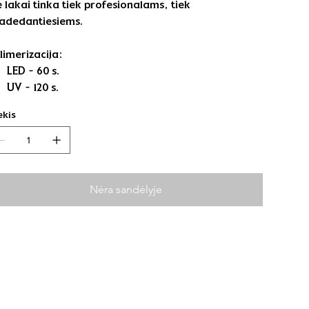
e lakai tinka tiek profesionalams, tiek
adedantiesiems.
limerizacija:
LED - 60 s.
UV - 120 s.
ekis
Nėra sandėlyje