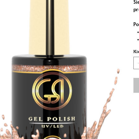
Ši
pr
Po
Ki