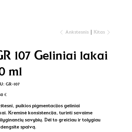
Kitas
Ankstesnis
R 107 Geliniai lakai
10 ml
SKU
U:
GR-107
GR-
107
na
50 €
rštesni, puikios pigmentacijos geliniai
kai. Kreminė konsistencija, turinti savaime
silyginančių savybių. Dėl to greičiau ir tolygiau
dengsite spalvą.