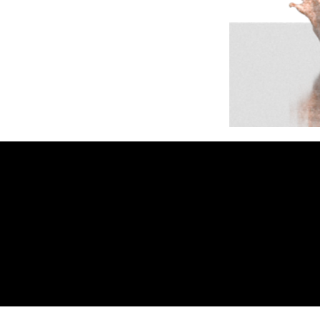
MB On
Tel. :
403 8