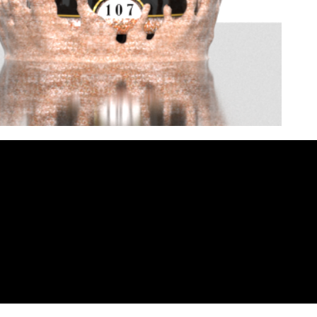
Apie Mus
iksas
Adresa
Kontakta
 +370 6
s:
370
A.Juoza