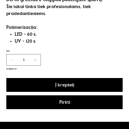
Šie lakai tinka tiek profesionalams, tiek
pradedantiesiems.
Polimerizacija:
LED - 60 s.
UV - 120 s.
Kiekis
Sandėlyje liko tik 1
Į krepšelį
Pirkti