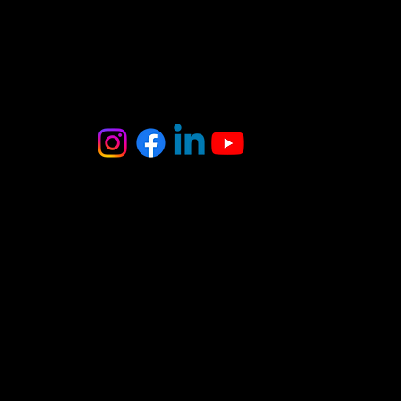
MB Oniksas
Tel. : +370 6 403 8370
El. paštas :
onyxas.team@gmail.com
Adresas:
A.Juozapavičiaus g. 3
Vilnius
(įėjimas iš kiemo