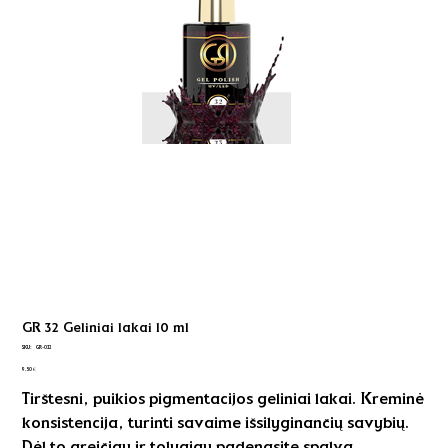
GR 32 Geliniai lakai 10 ml
SKU
SKU:
GR-032
GR-
Kaina
032
9,50 €
Tirštesni, puikios pigmentacijos geliniai lakai. Kreminė
konsistencija, turinti savaime išsilyginančių savybių.
Dėl to greičiau ir tolygiau padengsite spalvą.