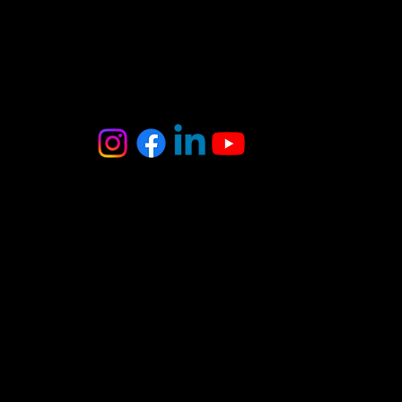
MB Oniksas
Tel. : +370 6 403 8370
El. paštas :
onyxas.team@gmail.com
Adresas:
A.Juozapavičiaus g. 3
Vilnius
(įėjimas iš kiemo