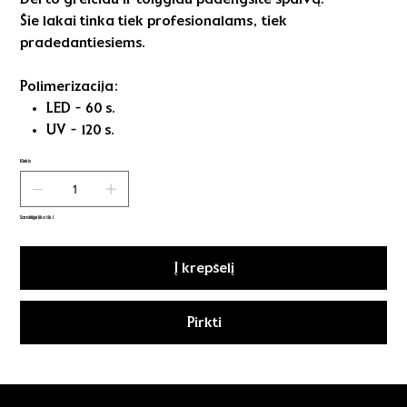
Šie lakai tinka tiek profesionalams, tiek
pradedantiesiems.
Polimerizacija:
LED - 60 s.
UV - 120 s.
Kiekis
Sandėlyje liko tik 1
Į krepšelį
Pirkti