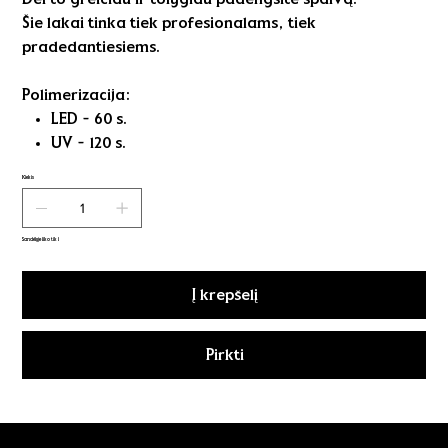
Šie lakai tinka tiek profesionalams, tiek
pradedantiesiems.
Polimerizacija:
LED - 60 s.
UV - 120 s.
Kiekis
Sandėlyje liko tik 1
Į krepšelį
Pirkti