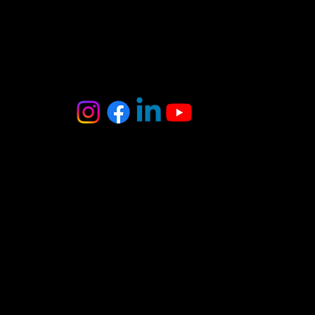
MB Oniksas
Tel. : +370 6 403 8370
El. paštas :
onyxas.team@gmail.com
Adresas:
A.Juozapavičiaus g. 3
Vilnius
(įėjimas iš kiemo