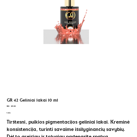
GR 42 Geliniai lakai 10 ml
SKU
SKU:
GR-042
GR-
Kaina
042
9,50 €
Tirštesni, puikios pigmentacijos geliniai lakai. Kreminė
konsistencija, turinti savaime išsilyginančių savybių.
Dėl to greičiau ir tolygiau padengsite spalvą.