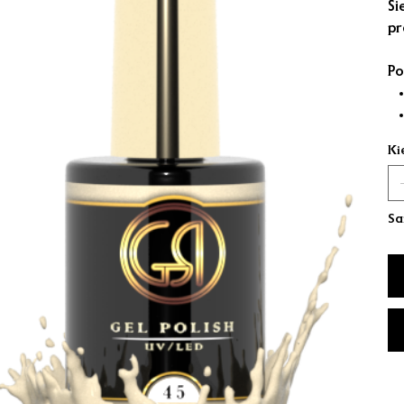
Ši
pr
Po
Ki
Sa