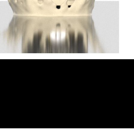
Apie Mus
iksas
Adresa
Kontakta
 +370 6
s:
370
A.Juoza