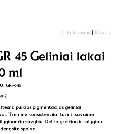
Kitas
Ankstesnis
GR 45 Geliniai lakai
10 ml
SKU
U:
GR-045
GR-
045
na
50 €
rštesni, puikios pigmentacijos geliniai
kai. Kreminė konsistencija, turinti savaime
silyginančių savybių. Dėl to greičiau ir tolygiau
dengsite spalvą.