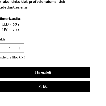
e lakai tinka tiek profesionalams, tiek
adedantiesiems.
limerizacija:
LED - 60 s.
UV - 120 s.
ekis
ndėlyje liko tik 1
Į krepšelį
Pirkti