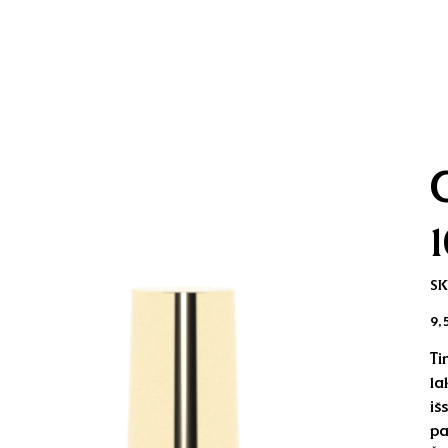
SK
Kai
9,
Ti
la
iš
pa