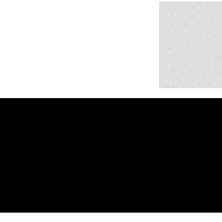
MB On
Tel. :
403 8