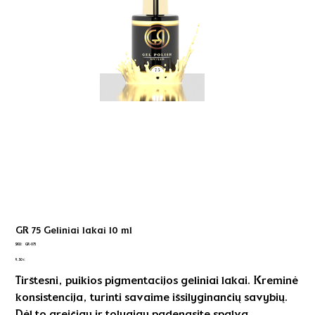
GR 75 Geliniai lakai 10 ml
SKU
SKU:
GR-075
GR-
Kaina
075
9,50 €
Tirštesni, puikios pigmentacijos geliniai lakai. Kreminė
konsistencija, turinti savaime išsilyginančių savybių.
Dėl to greičiau ir tolygiau padengsite spalvą.