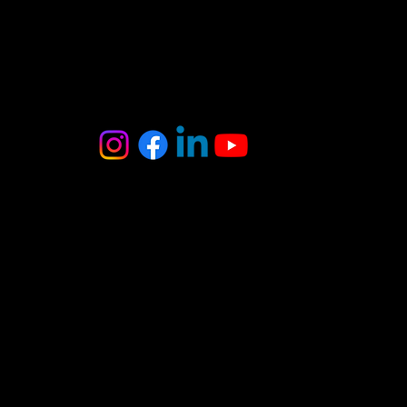
MB Oniksas
Tel. : +370 6 403 8370
El. paštas :
onyxas.team@gmail.com
Adresas:
A.Juozapavičiaus g. 3
Vilnius
(įėjimas iš kiemo