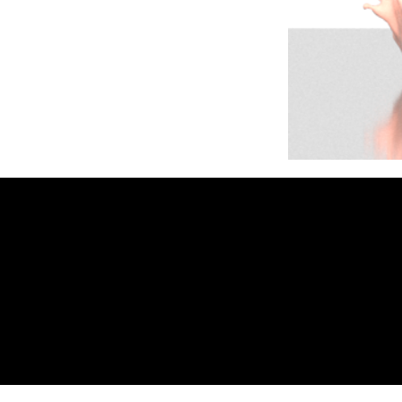
MB On
Tel. :
403 8