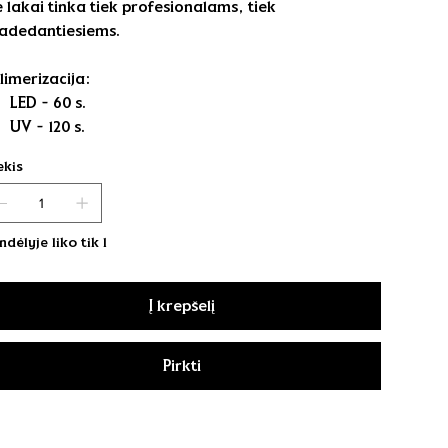
e lakai tinka tiek profesionalams, tiek
adedantiesiems.
limerizacija:
LED - 60 s.
UV - 120 s.
ekis
ndėlyje liko tik 1
Į krepšelį
Pirkti