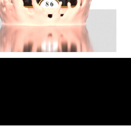
Apie Mus
iksas
Adresa
Kontakta
 +370 6
s:
370
A.Juoza