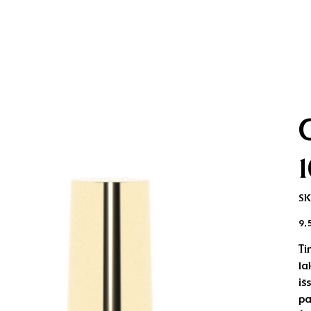
SK
Kai
9,
Ti
la
iš
pa