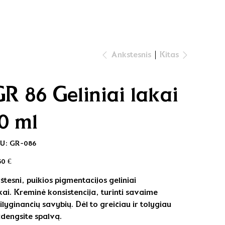
Kitas
Ankstesnis
GR 86 Geliniai lakai
10 ml
SKU
U:
GR-086
GR-
086
na
50 €
rštesni, puikios pigmentacijos geliniai
kai. Kreminė konsistencija, turinti savaime
silyginančių savybių. Dėl to greičiau ir tolygiau
dengsite spalvą.