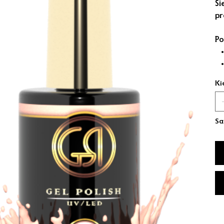
Ši
pr
Po
Ki
Sa