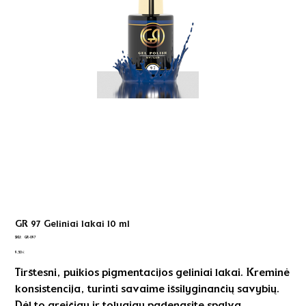
GR 97 Geliniai lakai 10 ml
SKU
SKU:
GR-097
GR-
Kaina
097
9,50 €
Tirštesni, puikios pigmentacijos geliniai lakai. Kreminė
konsistencija, turinti savaime išsilyginančių savybių.
Dėl to greičiau ir tolygiau padengsite spalvą.