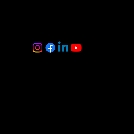
MB Oniksas
Tel. : +370 6 403 8370
El. paštas :
onyxas.team@gmail.com
Adresas:
A.Juozapavičiaus g. 3
Vilnius
(įėjimas iš kiemo