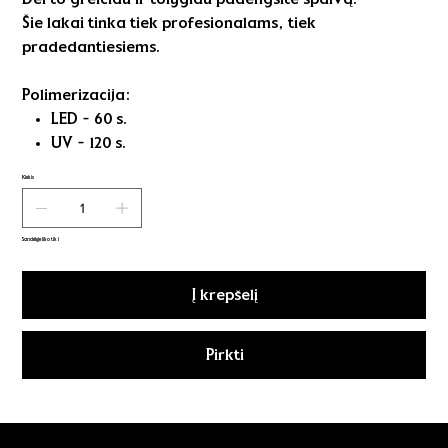
Šie lakai tinka tiek profesionalams, tiek
pradedantiesiems.
Polimerizacija:
LED - 60 s.
UV - 120 s.
Kiekis
Sandėlyje liko tik 1
Į krepšelį
Pirkti