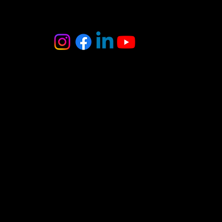
MB Oniksas
Tel. : +370 6 403 8370
El. paštas :
onyxas.team@gmail.com
Adresas:
A.Juozapavičiaus g. 3
Vilnius
(įėjimas iš kiemo
pusės)
DUK