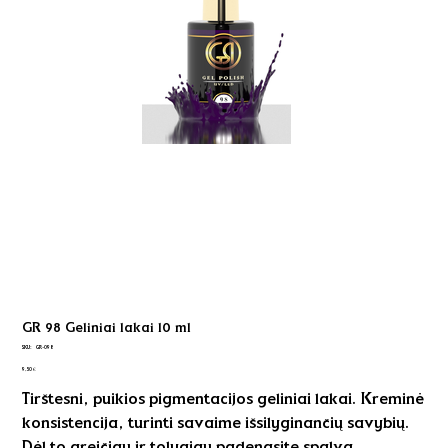
GR 98 Geliniai lakai 10 ml
SKU
SKU:
GR-098
GR-
Kaina
098
9,50 €
Tirštesni, puikios pigmentacijos geliniai lakai. Kreminė
konsistencija, turinti savaime išsilyginančių savybių.
Dėl to greičiau ir tolygiau padengsite spalvą.