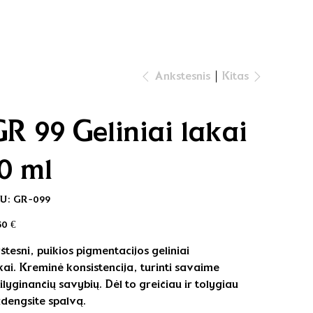
Kitas
Ankstesnis
GR 99 Geliniai lakai
10 ml
SKU
U:
GR-099
GR-
099
na
50 €
rštesni, puikios pigmentacijos geliniai
kai. Kreminė konsistencija, turinti savaime
silyginančių savybių. Dėl to greičiau ir tolygiau
dengsite spalvą.