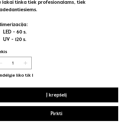
e lakai tinka tiek profesionalams, tiek
adedantiesiems.
limerizacija:
LED - 60 s.
UV - 120 s.
ekis
ndėlyje liko tik 1
Į krepšelį
Pirkti