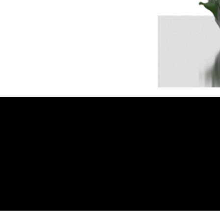
MB On
Tel. :
403 8