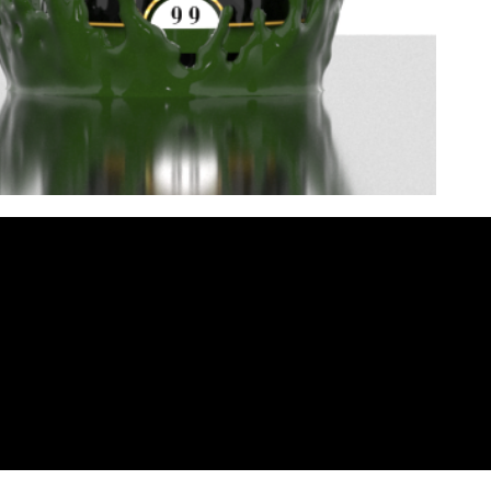
Apie Mus
iksas
Adresa
Kontakta
 +370 6
s:
370
A.Juoza