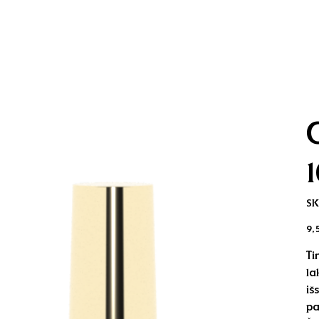
SK
Kai
9,
Ti
la
iš
pa