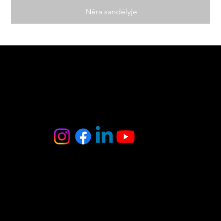
Nėra sandėlyje
MB Oniksas
Tel. : +370 6 403 8370
El. paštas :
onyxas.team@gmail.com