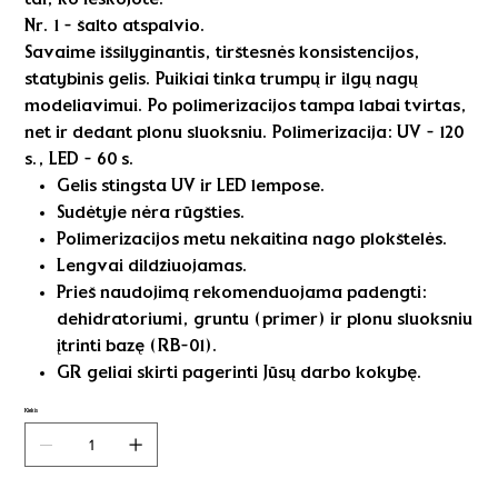
Nr. 1 - šalto atspalvio.
Savaime išsilyginantis, tirštesnės konsistencijos,
statybinis gelis. Puikiai tinka trumpų ir ilgų nagų
modeliavimui. Po polimerizacijos tampa labai tvirtas,
net ir dedant plonu sluoksniu. Polimerizacija: UV - 120
s., LED - 60 s.
Gelis stingsta UV ir LED lempose.
Sudėtyje nėra rūgšties.
Polimerizacijos metu nekaitina nago plokštelės.
Lengvai dildžiuojamas.
Prieš naudojimą rekomenduojama padengti:
dehidratoriumi, gruntu (primer) ir plonu sluoksniu
įtrinti bazę (RB-01).
GR geliai skirti pagerinti Jūsų darbo kokybę.
Kiekis