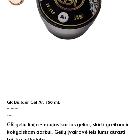
GR Builder Gel Nr. 1 50 ml.
SKU
SKU:
GRBG-01-50
GRBG-
Kaina
01-
26,00 €
50
GR gelių linija - naujos kartos geliai, skirti greitam ir
kokybiškam darbui. Gelių įvairovė leis Jums atrasti
tai, ko ieškojote.