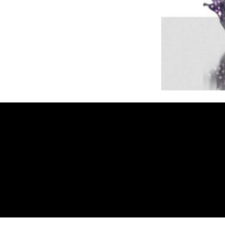
MB On
Tel. :
403 8