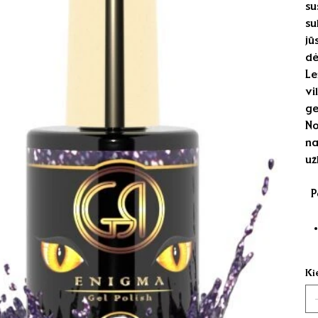
su
su
jū
dė
Le
vi
ge
No
na
už
Po
Ki