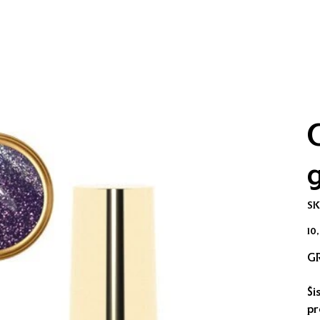
g
SK
Kai
10
GR
Ši
pr