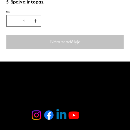
5. Spalva ir topas.
Kiekis
Nėra sandėlyje