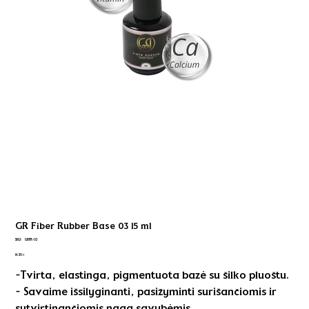
GR Fiber Rubber Base 03 15 ml
SKU
SKU:
GRFR-03
GRFR-
Kaina
03
14,50 €
-Tvirta, elastinga, pigmentuota bazė su šilko pluoštu.
- Savaime išsilyginanti, pasižyminti surišančiomis ir
sutvirtinančiomis nagą savybėmis.