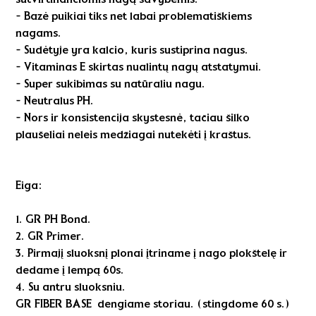
- Bazė puikiai tiks net labai problematiškiems
nagams.
- Sudėtyje yra kalcio, kuris sustiprina nagus.
- Vitaminas E skirtas nualintų nagų atstatymui.
- Super sukibimas su natūraliu nagu.
- Neutralus PH.
- Nors ir konsistencija skystesnė, tačiau šilko
plaušeliai neleis medžiagai nutekėti į kraštus.
Eiga:
1. GR PH Bond.
2. GR Primer.
3. Pirmajį sluoksnį plonai įtriname į nago plokštelę ir
dedame į lempą 60s.
4. Su antru sluoksniu.
GR FIBER BASE dengiame storiau. (stingdome 60 s.)