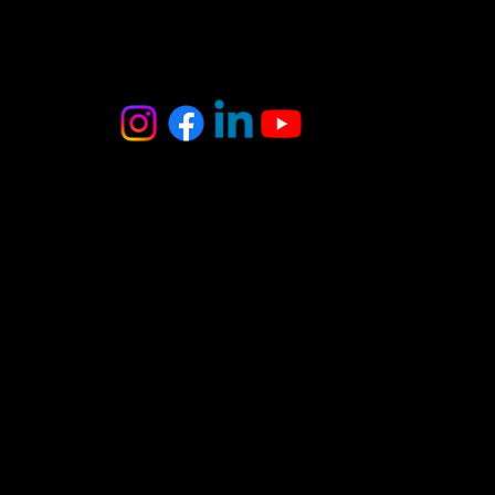
MB Oniksas
Tel. : +370 6 403 8370
El. paštas :
onyxas.team@gmail.com
Adresas:
A.Juozapavičiaus g. 3
Vilnius
(įėjimas iš kiemo
pusės)