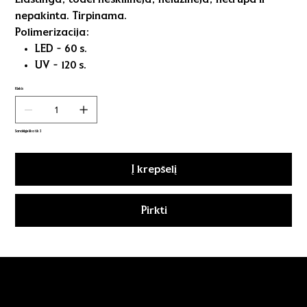
nepakinta. Tirpinama.
Polimerizacija:
LED - 60 s.
UV - 120 s.
Kiekis
Sandėlyje liko tik 3
Į krepšelį
Pirkti