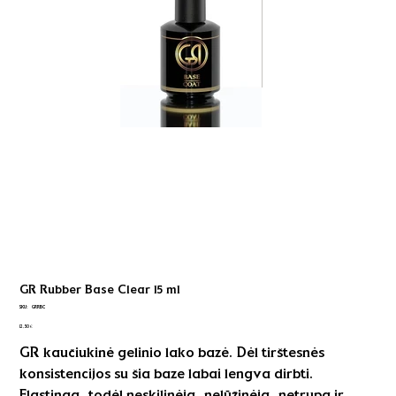
GR Rubber Base Clear 15 ml
SKU
SKU:
GRRBC
GRRBC
Kaina
12,50 €
GR kaučiukinė gelinio lako bazė. Dėl tirštesnės
konsistencijos su šia baze labai lengva dirbti.
Elastinga, todėl neskilinėja, nelūžinėja, netrupa ir